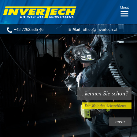
Menü
+43 7262 535 46
E-Mail
office@invertech.at
...kennen Sie schon?
Die Welt des Schweißens...
mehr