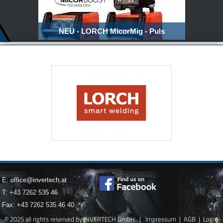
NEU - LORCH MicorMig - Puls
E:
office@invertech.at
T: +43 7262 535 46
Fax: +43 7262 535 46 40
© 2025 all rights reserved by INVERTECH GmbH |
Impressum
|
AGB
|
Login