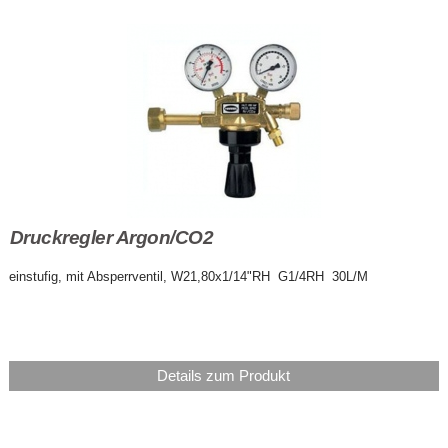
Druckregler Argon/CO2
einstufig, mit Absperrventil, W21,80x1/14"RH G1/4RH 30L/M
Details zum Produkt