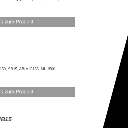
ls zum Produkt
 unter Details
I150, SB15, ABIMIG155, ML 1500
ls zum Produkt
MB15