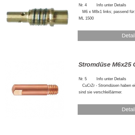
Nr. 4 Info
M6 x M8x1 links; passend für:
ML 1500
Detai
Stromdüse M6x25 C
Nr. 5 Info
CuCrZr - Stromdüsen haben eine
sind sie verschleißärmer.
Detai