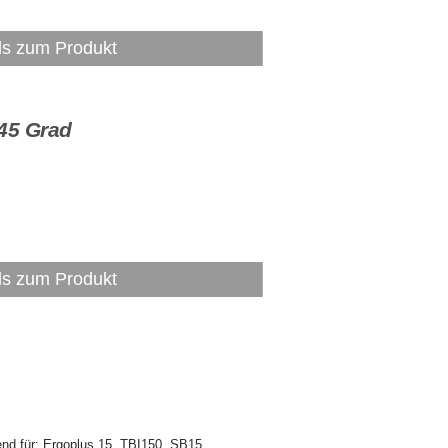
ls zum Produkt
45 Grad
 unter Details
ls zum Produkt
 unter Details
nd für: Ergoplus 15, TBI150, SB15,