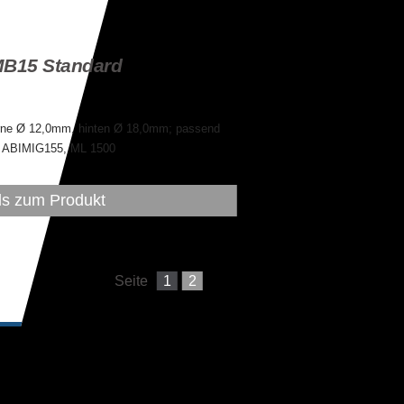
MB15 Standard
 unter Details
e Ø 12,0mm, hinten Ø 18,0mm; passend
5, ABIMIG155, ML 1500
ls zum Produkt
Seite
1
2