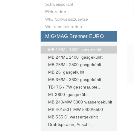
Schweissdraht
Elektroden
WIG Schweisszusätze
Wolframelektroden
MIG/MAG Brenner EURO
MB 15/ML 1500 gasgekühlt
MB 24/ML 2400 gasgekühlt
MB 25/ML 2500 gasgekühlt
MB 26 gasgekühlt
MB 36/ML 3600 gasgekühlt
TBI 7G / 7W geschraubte…
ML 3800 gasgekühlt
MB 240/MW 5300 wassergekühlt
MB 401/501-MW 5400/5500…
MB 555 D wassergekühlt
Drahtspiralen, Anschl.,…