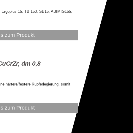
 unter Details
 Ergoplus 15, TBI150, SB15, ABIMIG155,
ls zum Produkt
uCrZr, dm 0,8
 unter Details
 härtere/festere Kupferlegierung, somit
ls zum Produkt