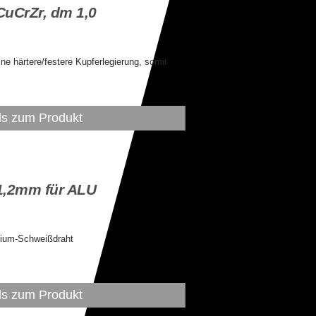
uCrZr, dm 1,0
 unter Details
 härtere/festere Kupferlegierung, somit
ls zum Produkt
1,2mm für ALU
 unter Details
ium-Schweißdraht
ls zum Produkt