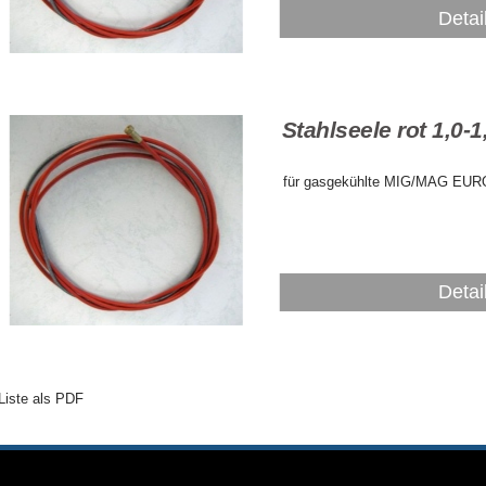
Detai
Stahlseele rot 1,0
für gasgekühlte MIG/MAG EUR
Detai
Liste als PDF