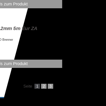
ls zum Produkt
-1,2mm 5m Eur ZA
O Brenner
ls zum Produkt
Seite
1
2
3