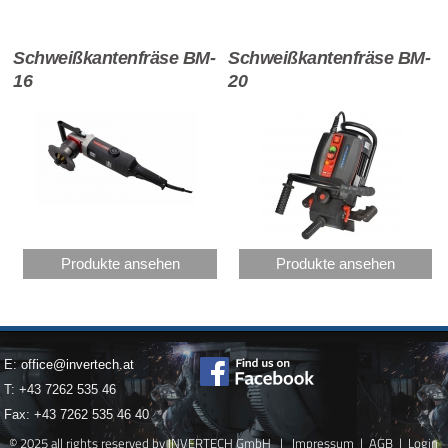
Schweißkantenfräse BM-
Schweißkantenfräse BM-
16
20
Produkte ansehen
Produkte ansehen
E:
office@invertech.at
T: +43 7262 535 46
Fax: +43 7262 535 46 40
© 2025 all rights reserved by INVERTECH GmbH |
Impressum
|
AGB
|
Login