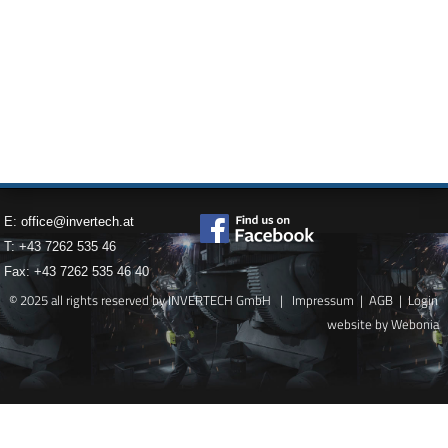
E:
office@invertech.at
T: +43 7262 535 46
Fax: +43 7262 535 46 40
© 2025 all rights reserved by INVERTECH GmbH |
Impressum
|
AGB
|
Login
website by Webonia